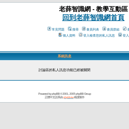
老薛智識網 - 教學互動區
回到老薛智識網首頁
常見問題
搜尋
會員列表
會員群組
個人資料
登入檢查您的私人訊息
登入
系統訊息
討論區的私人訊息功能已經被關閉
Powered by
phpBB
© 2001, 2005 phpBB Group
正體中文語系由
phpbb-tw
維護製作