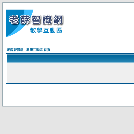
老薛智識網 - 教學互動區 首頁