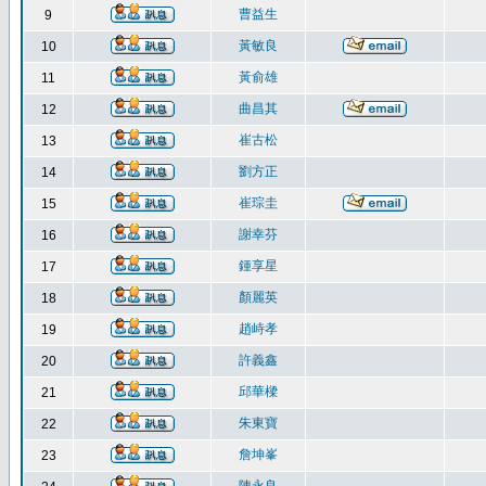
曹益生
9
黃敏良
10
黃俞雄
11
曲昌其
12
崔古松
13
劉方正
14
崔琮圭
15
謝幸芬
16
鍾享星
17
顏麗英
18
趙峙孝
19
許義鑫
20
邱華樑
21
朱東寶
22
詹坤峯
23