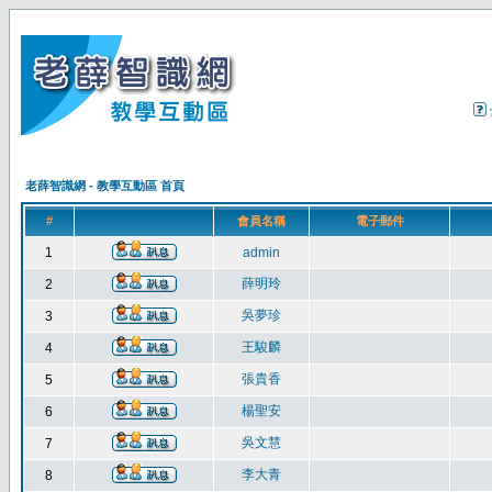
老薛智識網 - 教學互動區 首頁
#
會員名稱
電子郵件
1
admin
薛明玲
2
吳夢珍
3
王駿麟
4
張貴香
5
楊聖安
6
吳文慧
7
李大青
8