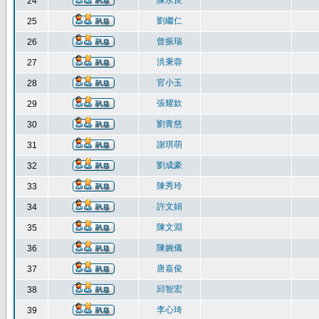
陳永良
24
劉繼仁
25
曾振瑞
26
洪秉蓉
27
官小玉
28
張耀欽
29
劉青慈
30
謝琪萌
31
劉成豪
32
陳秀玲
33
許文娟
34
陳文淵
35
陳婉儀
36
唐嘉俊
37
邱智宏
38
李心琦
39