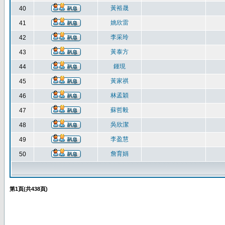
黃裕晟
40
姚欣雷
41
李采玲
42
黃泰方
43
鍾現
44
黃家祺
45
林孟穎
46
蘇哲毅
47
吳欣潔
48
李盈慧
49
詹育娟
50
第
1
頁(共
438
頁)