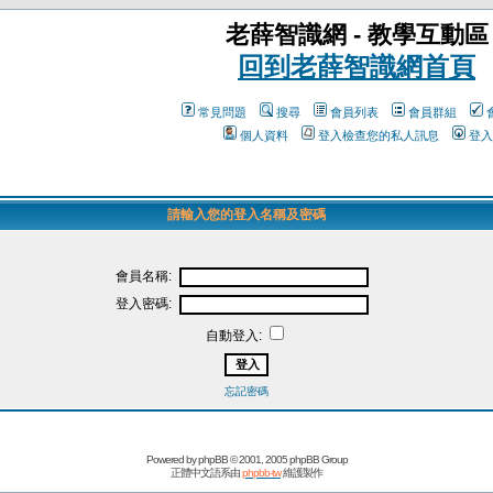
老薛智識網 - 教學互動區
回到老薛智識網首頁
常見問題
搜尋
會員列表
會員群組
個人資料
登入檢查您的私人訊息
登入
請輸入您的登入名稱及密碼
會員名稱:
登入密碼:
自動登入:
忘記密碼
Powered by
phpBB
© 2001, 2005 phpBB Group
正體中文語系由
phpbb-tw
維護製作