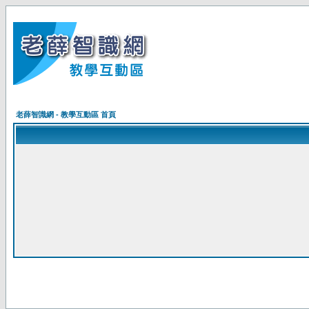
老薛智識網 - 教學互動區 首頁